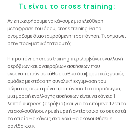
Τι είναι το
cross
training
;
Αν επιχειρήσουμε να κάνουμε μια ελεύθερη
μετάφραση του όρου, cross training θα το
ονομάζαμε διασταυρούμενη προπόνηση. Τι σημαίνει
στην πραγματικότητα αυτό;
Η προπόνηση cross training περιλαμβάνει εναλλαγή
αερόβιων και αναερόβιων ασκήσεων που
ενεργοποιούν σε κάθε σταθμό διαφορετικές μυϊκές
ομάδες με στόχο τη συνολική εκγύμναση του
σώματος σε μια μόνο προπόνηση. Για παράδειγμα,
μια μορφή εναλλαγής ασκήσεων είναι να κάνεις 1
λεπτό burpees (αερόβιο) και για το επόμενο 1 λεπτό
να ακολουθήσουν push ups ή αντίστοιχα το σετ κατά
το οποίο θα κάνεις σχοινάκι θα ακολουθήσει η
σανίδα κ.ο.κ