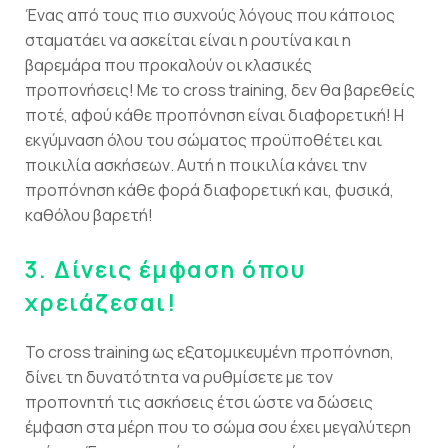
Ένας από τους πιο συχνούς λόγους που κάποιος
σταματάει να ασκείται είναι η ρουτίνα και η
βαρεμάρα που προκαλούν οι κλασικές
προπονήσεις! Με το cross training, δεν θα βαρεθείς
ποτέ, αφού κάθε προπόνηση είναι διαφορετική! Η
εκγύμναση όλου του σώματος προϋποθέτει και
ποικιλία ασκήσεων. Αυτή η ποικιλία κάνει την
προπόνηση κάθε φορά διαφορετική και, φυσικά,
καθόλου βαρετή!
3.
Δίνεις έμφαση όπου
χρειάζεσαι!
Το cross training ως εξατομικευμένη προπόνηση,
δίνει τη δυνατότητα να ρυθμίσετε με τον
προπονητή τις ασκήσεις έτσι ώστε να δώσεις
έμφαση στα μέρη που το σώμα σου έχει μεγαλύτερη