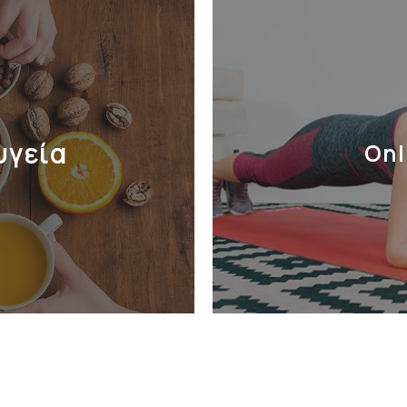
υγεία
Onl