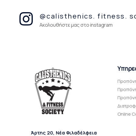
@calisthenics. fitness. s
Ακολουθήστε μας στο instagram
Υπηρε
Προπόνη
Προπόνη
Προπόνησ
Διατροφή
Online 
Άρτης 20, Νέα Φιλαδέλφεια