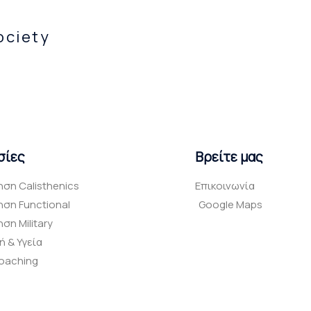
ociety
σίες
Βρείτε μας
ση Calisthenics
Επικοινωνία
ση Functional
Google Maps
η Military
 & Υγεία
Coaching