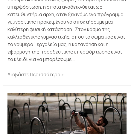
υπερφόρτωση, η οποία αναδεικνύεται ως
κατευθυντήρια αρχή, όταν ξεκινάμε ένα πρόγραμμα
γυμναστικής προκειμένου να αποκτήσουμε μια
καλύτερη φυσική κατάσταση. Στον κόσμο της
καλλισθενικής γυμναστικής, όπου το σώμα μας είναι
το νούμερο 1 εργαλείο μας, η κατανόηση και η
εφαρμογή της προοδευτικής υπερφόρτωσης είναι
το κλειδί για να μπορέσουμε …
Διαβάστε Περισσότερα »
Καλλισθενική
Γυμναστική:
5
λόγοι
για
να