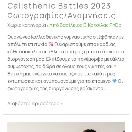
Calisthenic Battles 2023
Φωτογραφίες/Αναμνήσεις
Χωρίς κατηγορία
/ Από
Βασίλειος Ε. Κατσίλας PhDc
Οι αγώνες Καλλισθενικής γυμναστικής στέφθηκαν με
απόλυτη επιτυχία
Ευχαριστούμε από καρδιάς
κάθε δάσκαλο και αθλητή που μας εμπιστεύτηκε στη
διοργάνωση μας. Ελπίζουμε τα πανέμορφα μετάλλια
συμμετοχής, τα δώρα σε όλους τους νικητές και η
θετική μας ενέργεια να σας άφησε τις καλύτερες
εντυπώσεις και ανυπομονούμε για το επόμενο
Οι
φωτογραφίες της διοργάνωσης βρίσκονται …
Διαβάστε Περισσότερα »
Η