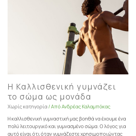
Καλλισθενική
γυμνάζει
το
σώμα
ως
μονάδα
Η Καλλισθενική γυμνάζει
το σώμα ως μονάδα
Χωρίς κατηγορία
/ Από
Ανδρέας Καλαμπόκας
Η καλλισθενική γυμναστική μας βοηθά να έχουμε ένα
πολύ λειτουργικό και γυμνασμένο σώμα. Ο λόγος για
αυτό είναι ότι όταν γυμνάζεστε χρησιμοποιώντας