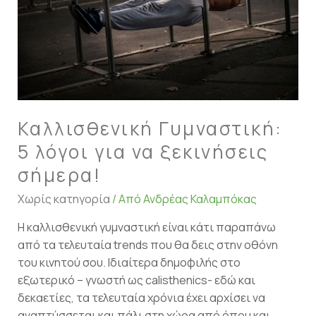
ξεκινήσεις
σήμερα!
Καλλισθενική Γυμναστική:
5 λόγοι για να ξεκινήσεις
σήμερα!
Χωρίς κατηγορία
/ Από
Ανδρέας Καλαμπόκας
Η καλλισθενική γυμναστική είναι κάτι παραπάνω
από τα τελευταία trends που θα δεις στην οθόνη
του κινητού σου. Ιδιαίτερα δημοφιλής στο
εξωτερικό – γνωστή ως calisthenics- εδώ και
δεκαετίες, τα τελευταία χρόνια έχει αρχίσει να
αναπτύσσεται και πάλι στη χώρα από όπου και