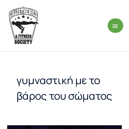
Μετάβαση
ΚΎΡ
στο
περιεχόμενο
ΜΕΝ
γυμναστική με το
βάρος του σώματος
Προοδευτική