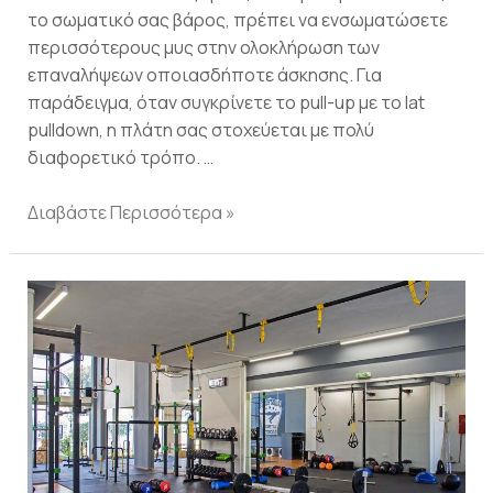
το σωματικό σας βάρος, πρέπει να ενσωματώσετε
περισσότερους μυς στην ολοκλήρωση των
επαναλήψεων οποιασδήποτε άσκησης. Για
παράδειγμα, όταν συγκρίνετε το pull-up με το lat
pulldown, η πλάτη σας στοχεύεται με πολύ
διαφορετικό τρόπο. …
Διαβάστε Περισσότερα »
CFS
η
νέα
εμπειρία
στην
άσκηση