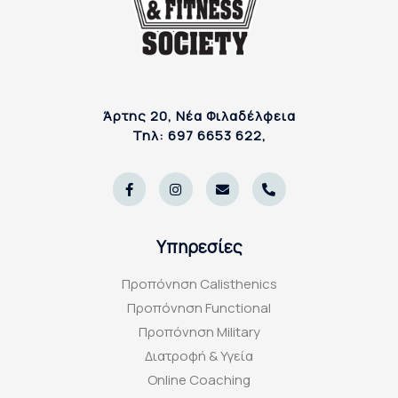
Άρτης 20, Νέα Φιλαδέλφεια
Τηλ: 697 6653 622,
F
I
E
P
a
n
n
h
c
s
v
o
e
t
e
n
b
a
l
e
o
g
o
-
Υπηρεσίες
o
r
p
a
k
a
e
l
-
m
t
Προπόνηση Calisthenics
f
Προπόνηση Functional
Προπόνηση Military
Διατροφή & Υγεία
Online Coaching