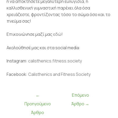
ή να αποκτήσετε μεγαλύτερη ευλυγισία, η
καλλισθενική γυμναστική παρέχει όλα όσα
χρειάζεστε, φροντίζοντας τόσο το σώμα όσο και το
πνεύμα σας!
Επικοινώνησε μαζί μας
εδώ
!
Ακολoύθησέ μας και στα social media:
Instagram:
calisthenics.fitness.society
Facebook:
Calisthenics and Fitness Society
←
Επόμενο
Προηγούμενο
Άρθρο
→
Άρθρο