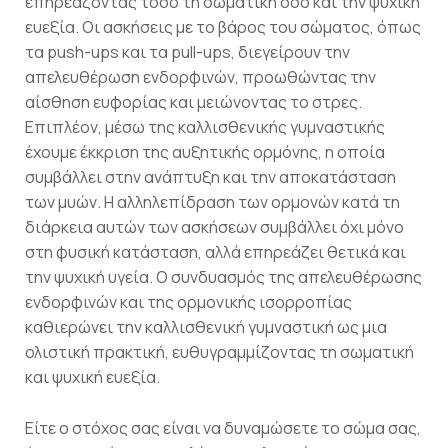
επηρεάζοντας τόσο τη σωματική όσο και την ψυχική
ευεξία. Οι ασκήσεις με το βάρος του σώματος, όπως
τα push-ups και τα pull-ups, διεγείρουν την
απελευθέρωση ενδορφινών, προωθώντας την
αίσθηση ευφορίας και μειώνοντας το στρες.
Επιπλέον, μέσω της καλλισθενικής γυμναστικής
έχουμε έκκριση της αυξητικής ορμόνης, η οποία
συμβάλλει στην ανάπτυξη και την αποκατάσταση
των μυών. Η αλληλεπίδραση των ορμονών κατά τη
διάρκεια αυτών των ασκήσεων συμβάλλει όχι μόνο
στη φυσική κατάσταση, αλλά επηρεάζει θετικά και
την ψυχική υγεία. Ο συνδυασμός της απελευθέρωσης
ενδορφινών και της ορμονικής ισορροπίας
καθιερώνει την καλλισθενική γυμναστική ως μια
ολιστική πρακτική, ευθυγραμμίζοντας τη σωματική
και ψυχική ευεξία.
Είτε ο στόχος σας είναι να δυναμώσετε το σώμα σας,