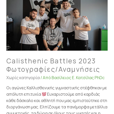
Φωτογραφίες/
Αναμνήσεις
Calisthenic Battles 2023
Φωτογραφίες/Αναμνήσεις
Χωρίς κατηγορία
/ Από
Βασίλειος Ε. Κατσίλας PhDc
Οι αγώνες Καλλισθενικής γυμναστικής στέφθηκαν με
απόλυτη επιτυχία
Ευχαριστούμε από καρδιάς
κάθε δάσκαλο και αθλητή που μας εμπιστεύτηκε στη
διοργάνωση μας. Ελπίζουμε τα πανέμορφα μετάλλια
συμμετοχής, τα δώρα σε όλους τους νικητές και η