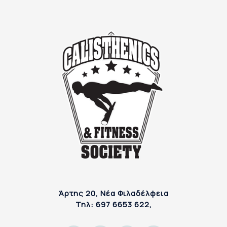
Άρτης 20, Νέα Φιλαδέλφεια
Τηλ: 697 6653 622,
F
I
E
P