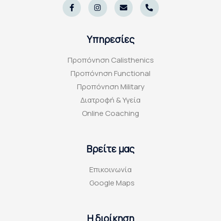
a
n
n
h
c
s
v
o
e
t
e
n
b
a
l
e
o
g
o
-
Υπηρεσίες
o
r
p
a
k
a
e
l
-
m
t
Προπόνηση Calisthenics
f
Προπόνηση Functional
Προπόνηση Military
Διατροφή & Υγεία
Online Coaching
Βρείτε μας
Επικοινωνία
Google Maps
Η διοίκηση